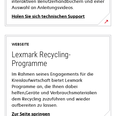
interaktiven Benutzerhandbüchern und einer
Auswahl an Anleitungsvideos.
Holen Sie sich technischen Support
wird
in
einer
WEBSEITE
neuen
Registerkarte
Lexmark Recycling-
geöffnet
Programme
Im Rahmen seines Engagements für die
Kreislaufwirtschaft bietet Lexmark
Programme an, die Ihnen dabei
helfen,Geräte und Verbrauchsmaterialien
dem Recycling zuzuführen und wieder
aufbereiten zu lassen.
Zur Seite springen