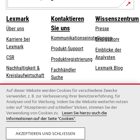
Lexmark
Kontaktieren
Wissenszentrum
Sie uns
Über uns
Presse
Kommunikationseinstellungen
Karriere bei
Erfolgsstory
Lexmark
wird
wird
Produkt-Support
Einblicke der
in
in
CSR
Analysten
Produktregistrierung
einer
einer
Nachhaltigkeit &
Lexmark Blog
Fachhändler
neuen
neuen
Kreislaufwirtschaft
Suche
Registerkarte
Registerkarte
geöffnet
geöffnet
Lexmark-Partner
Lexmark
Auf dieser Website werden Cookies für verschiedene Zwecke
Distributoren
verwendet, z. B. zur Verbesserung Ihrer Benutzererfahrung, für
Analysen und für Werbung. Indem Sie die Website weiterhin nutzen
oder auf "Akzeptieren und schließen" klicken, stimmen Sie der
Verwendung von Cookies zu.
Lesen Sie hierzu auch die
Lexmark International, Inc., ein Unternehmen von Xerox
Informationen auf der Seite "Cookies".
©2026 Alle Rechte vorbehalten..
Privatsphäre
AKZEPTIEREN UND SCHLIESSEN