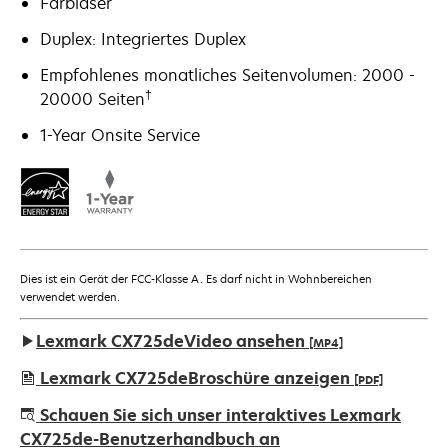
Farblaser
Duplex: Integriertes Duplex
Empfohlenes monatliches Seitenvolumen: 2000 -
†
20000 Seiten
1-Year Onsite Service
Dies ist ein Gerät der FCC-Klasse A. Es darf nicht in Wohnbereichen
verwendet werden.
Lexmark CX725deVideo ansehen
[MP4]
Lexmark CX725deBroschüre anzeigen
[PDF]
wird
Schauen Sie sich unser interaktives Lexmark
in
CX725de-Benutzerhandbuch an