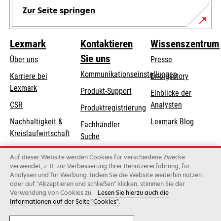
Zur Seite springen
Lexmark
Kontaktieren
Wissenszentrum
Sie uns
Über uns
Presse
Kommunikationseinstellungen
Karriere bei
Erfolgsstory
Lexmark
wird
wird
Produkt-Support
Einblicke der
in
in
CSR
Analysten
Produktregistrierung
einer
einer
Nachhaltigkeit &
Lexmark Blog
Fachhändler
neuen
neuen
Kreislaufwirtschaft
Suche
Registerkarte
Registerkarte
geöffnet
geöffnet
Lexmark-Partner
Lexmark
Auf dieser Website werden Cookies für verschiedene Zwecke
Distributoren
verwendet, z. B. zur Verbesserung Ihrer Benutzererfahrung, für
Analysen und für Werbung. Indem Sie die Website weiterhin nutzen
oder auf "Akzeptieren und schließen" klicken, stimmen Sie der
Verwendung von Cookies zu.
Lesen Sie hierzu auch die
Lexmark International, Inc., ein Unternehmen von Xerox
Informationen auf der Seite "Cookies".
©2026 Alle Rechte vorbehalten..