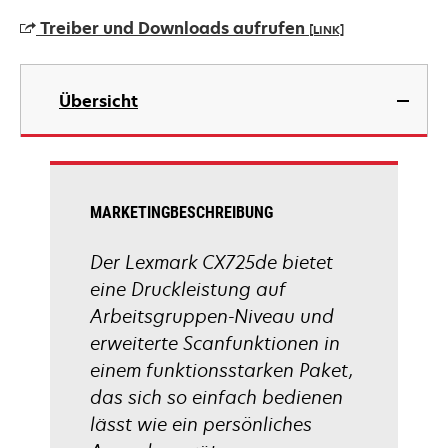
einer
Treiber und Downloads aufrufen
[LINK]
neuen
Registerkarte
wird
geöffnet
in
Übersicht
einer
neuen
Registerkarte
geöffnet
MARKETINGBESCHREIBUNG
Der Lexmark CX725de bietet
eine Druckleistung auf
Arbeitsgruppen-Niveau und
erweiterte Scanfunktionen in
einem funktionsstarken Paket,
das sich so einfach bedienen
lässt wie ein persönliches