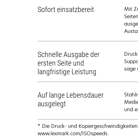
Sofort einsatzbereit
Mit Z
Seiten
ausge
Austa
Schnelle Ausgabe der
Druck
Suppo
ersten Seite und
sage 
langfristige Leistung
Auf lange Lebensdauer
Stahl
Medie
ausgelegt
und e
* Die Druck- und Kopiergeschwindigkeiten
www.lexmark.com/ISOspeeds.