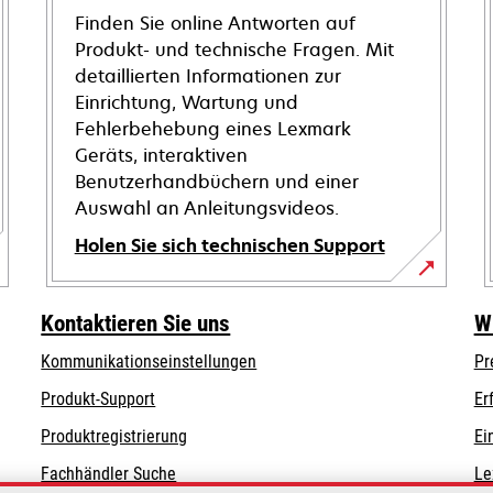
Finden Sie online Antworten auf
Produkt- und technische Fragen. Mit
detaillierten Informationen zur
Einrichtung, Wartung und
Fehlerbehebung eines Lexmark
Geräts, interaktiven
Benutzerhandbüchern und einer
Auswahl an Anleitungsvideos.
Holen Sie sich technischen Support
wird
in
Kontaktieren Sie uns
W
einer
Kommunikationseinstellungen
Pr
neuen
wird
Registerkarte
wird
Produkt-Support
Er
in
geöffnet
in
Produktregistrierung
Ei
einer
einer
Fachhändler Suche
Le
neuen
neuen