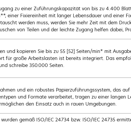
ugang zu einer Zuführungskapazität von bis zu 4.400 Blatt
**, einer Fixiereinheit mit langer Lebensdauer und einer Fix
tauscht werden muss, werden Sie mehr Zeit mit dem Druc
uschen von Teilen und der leichte Zugang helfen dabei, P
en und kopieren Sie bis zu 55 [52] Seiten/min* mit Ausgabe
rt für große Arbeitslasten ist bereits integriert. Das empf
und schreibe 350.000 Seiten.
rahmen und ein robustes Papierzuführungssystem, das auf 
ntypen und Formate verarbeitet, tragen zu einer langen 
rmöglichen den Einsatz auch in rauen Umgebungen.
 wurden gemäß ISO/IEC 24734 bzw. ISO/IEC 24735 ermittel