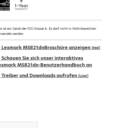
es ist ein Gerät der FCC-Klasse A. Es darf nicht in Wohnbereichen
rwendet werden.
Lexmark MS821dnBroschüre anzeigen
[PDF]
ird
Schauen Sie sich unser interaktives
exmark MS821dn-Benutzerhandbuch an
iner
Treiber und Downloads aufrufen
[LINK]
euen
egisterkarte
ird
eöffnet
iner
euen
egisterkarte
eöffnet