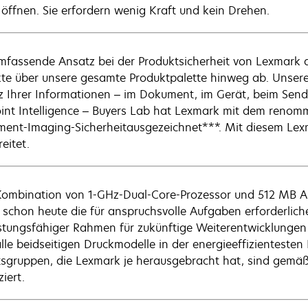
öffnen. Sie erfordern wenig Kraft und kein Drehen.
mfassende Ansatz bei der Produktsicherheit von Lexmark d
te über unsere gesamte Produktpalette hinweg ab. Unsere 
z Ihrer Informationen – im Dokument, im Gerät, beim Send
int Intelligence – Buyers Lab hat Lexmark mit dem renomm
ent-Imaging-Sicherheitausgezeichnet***. Mit diesem Lex
eitet.
Kombination von 1-GHz-Dual-Core-Prozessor und 512 MB Arb
 schon heute die für anspruchsvolle Aufgaben erforderliche L
stungsfähiger Rahmen für zukünftige Weiterentwicklungen 
lle beidseitigen Druckmodelle in der energieeffizienteste
tsgruppen, die Lexmark je herausgebracht hat, sind gem
ziert.