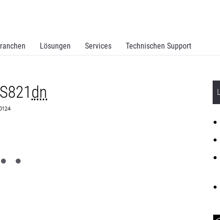
ranchen
Lösungen
Services
Technischen Support
MS821
dn
G0124