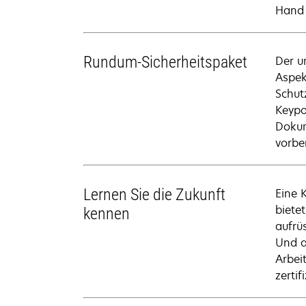
Hand 
Rundum-Sicherheitspaket
Der u
Aspek
Schut
Keypo
Dokum
vorber
Lernen Sie die Zukunft
Eine 
bietet
kennen
aufrü
Und a
Arbei
zertifi