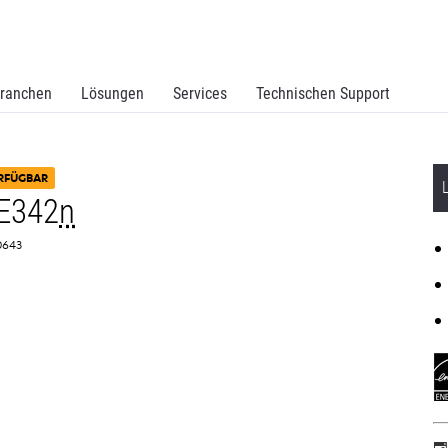
ranchen
Lösungen
Services
Technischen Support
RFÜGBAR
E342
n
S0643