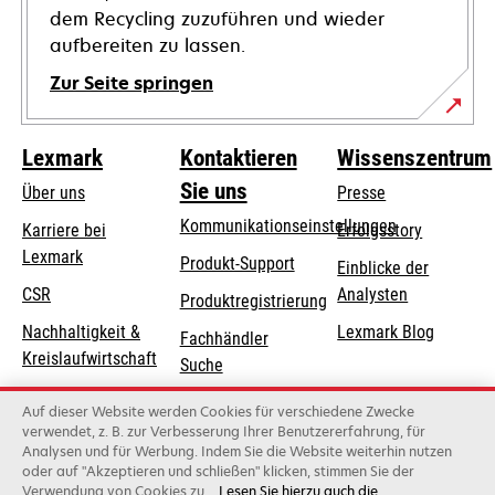
dem Recycling zuzuführen und wieder
aufbereiten zu lassen.
Zur Seite springen
Lexmark
Kontaktieren
Wissenszentrum
Sie uns
Über uns
Presse
Kommunikationseinstellungen
Karriere bei
Erfolgsstory
Lexmark
wird
wird
Produkt-Support
Einblicke der
in
in
CSR
Analysten
Produktregistrierung
einer
einer
Nachhaltigkeit &
Lexmark Blog
Fachhändler
neuen
neuen
Kreislaufwirtschaft
Suche
Registerkarte
Registerkarte
geöffnet
geöffnet
Lexmark-Partner
Lexmark
Auf dieser Website werden Cookies für verschiedene Zwecke
Distributoren
verwendet, z. B. zur Verbesserung Ihrer Benutzererfahrung, für
Analysen und für Werbung. Indem Sie die Website weiterhin nutzen
oder auf "Akzeptieren und schließen" klicken, stimmen Sie der
Verwendung von Cookies zu.
Lesen Sie hierzu auch die
Lexmark International, Inc., ein Unternehmen von Xerox