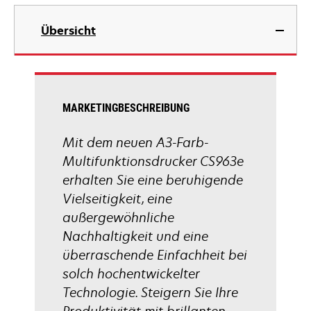
Registerkarte
wird
geöffnet
in
Übersicht
einer
neuen
Registerkarte
geöffnet
MARKETINGBESCHREIBUNG
Mit dem neuen A3-Farb-
Multifunktionsdrucker CS963e
erhalten Sie eine beruhigende
Vielseitigkeit, eine
außergewöhnliche
Nachhaltigkeit und eine
überraschende Einfachheit bei
solch hochentwickelter
Technologie. Steigern Sie Ihre