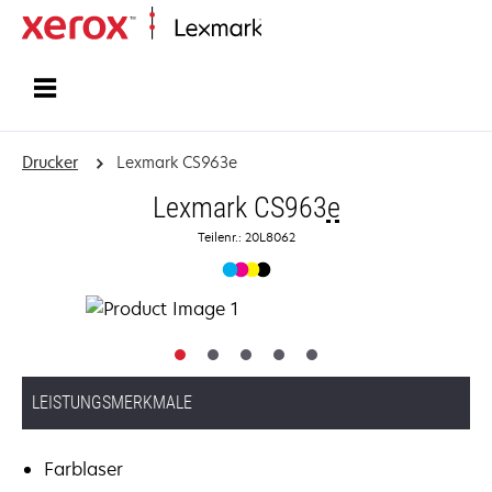
Startseite
Drucker
Lexmark CS963e
Lexmark CS963
e
Teilenr.: 20L8062
LEISTUNGSMERKMALE
Farblaser