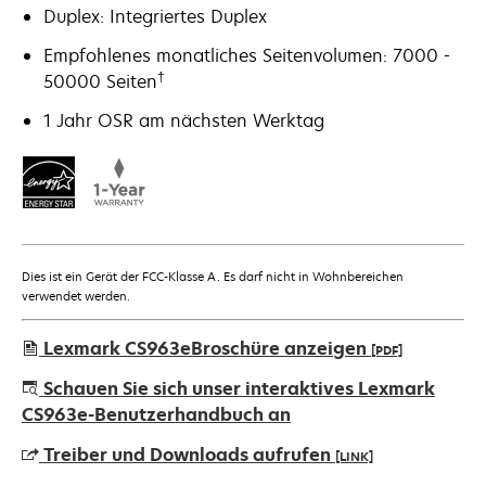
Duplex: Integriertes Duplex
Empfohlenes monatliches Seitenvolumen: 7000 -
†
50000 Seiten
1 Jahr OSR am nächsten Werktag
Dies ist ein Gerät der FCC-Klasse A. Es darf nicht in Wohnbereichen
verwendet werden.
Lexmark CS963eBroschüre anzeigen
[PDF]
wird
Schauen Sie sich unser interaktives Lexmark
in
CS963e-Benutzerhandbuch an
einer
Treiber und Downloads aufrufen
[LINK]
neuen