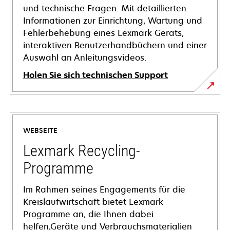
und technische Fragen. Mit detaillierten
Informationen zur Einrichtung, Wartung und
Fehlerbehebung eines Lexmark Geräts,
interaktiven Benutzerhandbüchern und einer
Auswahl an Anleitungsvideos.
Holen Sie sich technischen Support
wird
in
einer
WEBSEITE
neuen
Registerkarte
Lexmark Recycling-
geöffnet
Programme
Im Rahmen seines Engagements für die
Kreislaufwirtschaft bietet Lexmark
Programme an, die Ihnen dabei
helfen,Geräte und Verbrauchsmaterialien