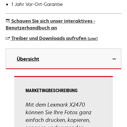
1 Jahr Vor-Ort-Garantie
Schauen Sie sich unser interaktives -
Benutzerhandbuch an
Treiber und Downloads aufrufen
[LINK]
wird
in
Übersicht
einer
neuen
Registerkarte
geöffnet
MARKETINGBESCHREIBUNG
Mit dem Lexmark X2470
können Sie Ihre Fotos ganz
einfach drucken, kopieren,