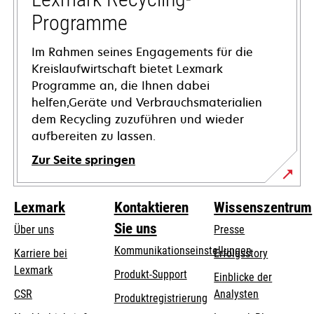
geöffnet
Programme
Im Rahmen seines Engagements für die
Kreislaufwirtschaft bietet Lexmark
Programme an, die Ihnen dabei
helfen,Geräte und Verbrauchsmaterialien
dem Recycling zuzuführen und wieder
aufbereiten zu lassen.
Zur Seite springen
Lexmark
Kontaktieren
Wissenszentrum
Sie uns
Über uns
Presse
Kommunikationseinstellungen
Karriere bei
Erfolgsstory
Lexmark
wird
wird
Produkt-Support
Einblicke der
in
in
CSR
Analysten
Produktregistrierung
einer
einer