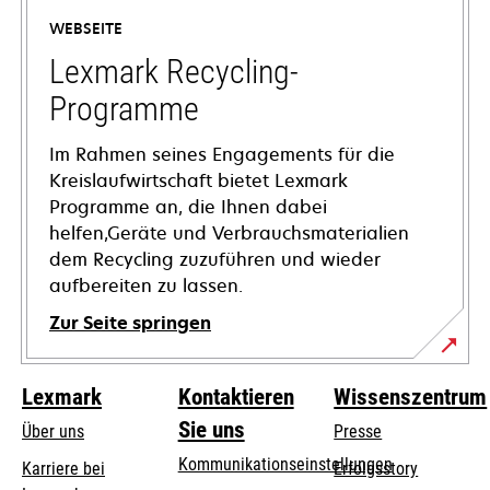
einer
WEBSEITE
neuen
Registerkarte
Lexmark Recycling-
geöffnet
Programme
Im Rahmen seines Engagements für die
Kreislaufwirtschaft bietet Lexmark
Programme an, die Ihnen dabei
helfen,Geräte und Verbrauchsmaterialien
dem Recycling zuzuführen und wieder
aufbereiten zu lassen.
Zur Seite springen
Lexmark
Kontaktieren
Wissenszentrum
Sie uns
Über uns
Presse
Kommunikationseinstellungen
Karriere bei
Erfolgsstory