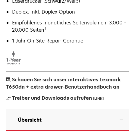
Laserdrucker (Schwarz/Weiß)
Duplex: Inkl. Duplex Option
Empfohlenes monatliches Seitenvolumen: 3.000 -
†
20.000 Seiten
1 Jahr On-Site-Repair-Garantie
Schauen Sie sich unser interaktives Lexmark
T650dn + extra drawer-Benutzerhandbuch an
Treiber und Downloads aufrufen
[LINK]
wird
in
Übersicht
einer
neuen