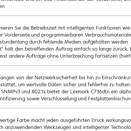
en.
ieren Sie die Betriebszeit mit intelligenten Funktionen wi
er Vorderseite und programmierbaren Verbrauchsmaterial
stundenlang durch fehlende Medien aufgehalten werden. D
t" hält den betreffenden Auftrag einfach so lange zurück, b
ässt andere Aufträge ohne Unterbrechung fortsetzen (hierfür
angen von der Netzwerksicherheit bis hin zu Einschränkung
stattet, um wertvolle Daten sicher und fehlerfrei zu halten
, SNMPv3 und 802.1x bietet der Lexmark C736dtn ein alpha
ntifizierung sowie Verschlüsselung und Festplattenlöschung
ertige Farbe macht jeden ausgeführten Druck wirkungsvolle
ch anzuwendenden Werkzeugen und intelligenter Technologi