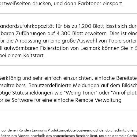
rzweißseiten drucken, und dann Farbtoner einspart.
tandardzufuhrkapazität für bis zu 1.200 Blatt lässt sich du
lbaren Zuführungen auf 4.300 Blatt erweitern. Dies ist ei
für die Anpassung an eine große Auswahl von Papiersorten 
ll aufwärmbaren Fixierstation von Lexmark können Sie in 
bei einem Kaltstart.
erkfähig und sehr einfach einzurichten, einfache Bereitst
rsaltreibers. Benutzerdefinierte Meldungen auf dem Bildsc
utige Statusmeldungen wie "Wenig Toner" oder "Anruf plat
prise-Software für eine einfache Remote-Verwaltung.
en, auf denen Kunden Lexmarks Produktangebote basierend auf der durchschnittlichen
Seiten pro Monat innerhalb des angegebenen Bereichs liegt, um eine optimale Geräte