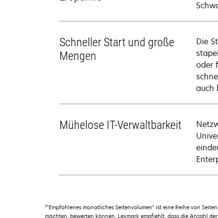
Schwa
Schneller Start und große
Die S
stape
Mengen
oder 
schne
auch 
Mühelose IT-Verwaltbarkeit
Netzw
Unive
einde
Enter
†
"Empfohlenes monatliches Seitenvolumen" ist eine Reihe von Seit
möchten, bewerten können. Lexmark empfiehlt, dass die Anzahl der 