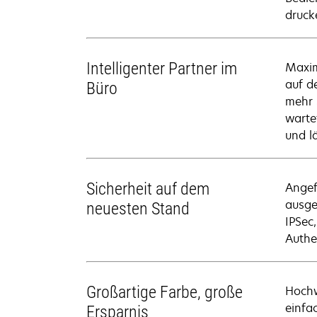
druck
Intelligenter Partner im
Maxim
auf d
Büro
mehr 
warte
und l
Sicherheit auf dem
Angef
ausge
neuesten Stand
IPSec
Authe
Großartige Farbe, große
Hochw
einfa
Ersparnis