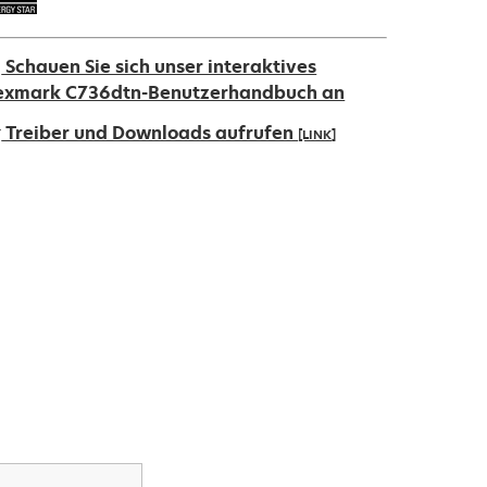
Schauen Sie sich unser interaktives
exmark C736dtn-Benutzerhandbuch an
Treiber und Downloads aufrufen
[LINK]
ird
iner
euen
egisterkarte
eöffnet