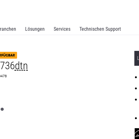
ranchen
Lösungen
Services
Technischen Support
RFÜGBAR
C736
dtn
A0478