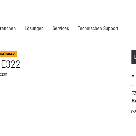
ranchen
Lösungen
Services
Technischen Support
RFÜGBAR
 E322
A0230
B
w
in