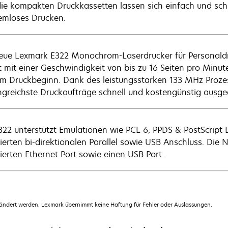
ie kompakten Druckkassetten lassen sich einfach und schne
emloses Drucken.
eue Lexmark E322 Monochrom-Laserdrucker für Personaldru
t mit einer Geschwindigkeit von bis zu 16 Seiten pro Minu
um Druckbeginn. Dank des leistungsstarken 133 MHz Pro
greichste Druckaufträge schnell und kostengünstig ausge
322 unterstützt Emulationen wie PCL 6, PPDS & PostScript 
rierten bi-direktionalen Parallel sowie USB Anschluss. Die
rierten Ethernet Port sowie einen USB Port.
dert werden. Lexmark übernimmt keine Haftung für Fehler oder Auslassungen.