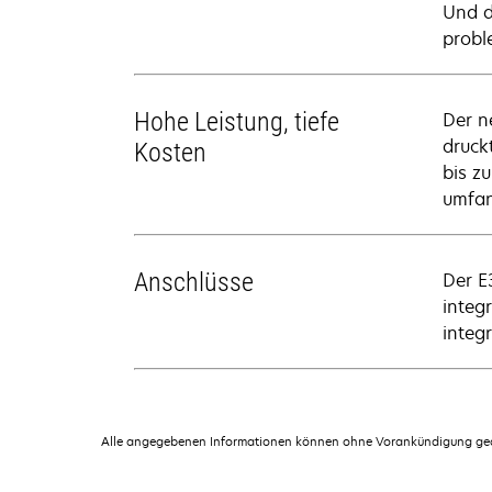
Und d
probl
Hohe Leistung, tiefe
Der n
druck
Kosten
bis z
umfan
Anschlüsse
Der E
integ
integ
Alle angegebenen Informationen können ohne Vorankündigung geän