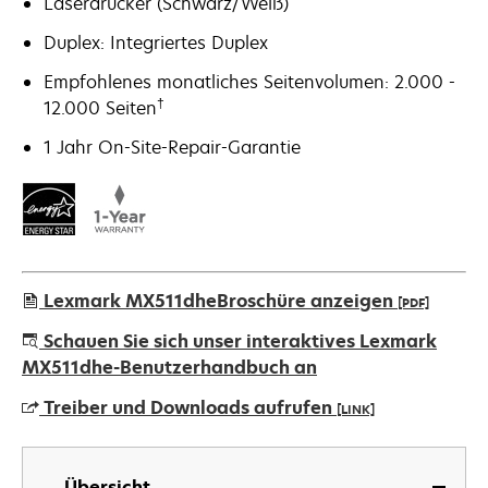
Laserdrucker (Schwarz/Weiß)
Duplex: Integriertes Duplex
Empfohlenes monatliches Seitenvolumen: 2.000 -
†
12.000 Seiten
1 Jahr On-Site-Repair-Garantie
Lexmark MX511dheBroschüre anzeigen
[PDF]
wird
Schauen Sie sich unser interaktives Lexmark
in
MX511dhe-Benutzerhandbuch an
einer
Treiber und Downloads aufrufen
[LINK]
neuen
Registerkarte
wird
geöffnet
in
Übersicht