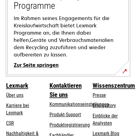
geöffnet
Programme
Im Rahmen seines Engagements für die
Kreislaufwirtschaft bietet Lexmark
Programme an, die Ihnen dabei
helfen,Geräte und Verbrauchsmaterialien
dem Recycling zuzuführen und wieder
aufbereiten zu lassen.
Zur Seite springen
Lexmark
Kontaktieren
Wissenszentrum
Sie uns
Über uns
Presse
Kommunikationseinstellungen
Karriere bei
Erfolgsstory
Lexmark
wird
wird
Produkt-Support
Einblicke der
in
in
CSR
Analysten
Produktregistrierung
einer
einer
Nachhaltigkeit &
Lexmark Blog
Fachhändler