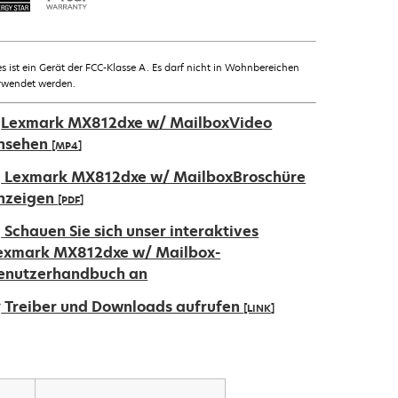
es ist ein Gerät der FCC-Klasse A. Es darf nicht in Wohnbereichen
rwendet werden.
Lexmark MX812dxe w/ MailboxVideo
nsehen
[MP4]
Lexmark MX812dxe w/ MailboxBroschüre
nzeigen
[PDF]
ird
Schauen Sie sich unser interaktives
exmark MX812dxe w/ Mailbox-
iner
enutzerhandbuch an
euen
Treiber und Downloads aufrufen
[LINK]
egisterkarte
eöffnet
ird
iner