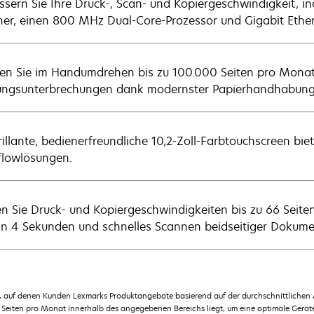
ssern Sie Ihre Druck-, Scan- und Kopiergeschwindigkeit, i
her, einen 800 MHz Dual-Core-Prozessor und Gigabit Ether
en Sie im Handumdrehen bis zu 100.000 Seiten pro Monat 
ngsunterbrechungen dank modernster Papierhandhabung
illante, bedienerfreundliche 10,2-Zoll-Farbtouchscreen biete
lowlösungen.
en Sie Druck- und Kopiergeschwindigkeiten bis zu 66 Seite
 in 4 Sekunden und schnelles Scannen beidseitiger Dokum
en, auf denen Kunden Lexmarks Produktangebote basierend auf der durchschnittlichen
Seiten pro Monat innerhalb des angegebenen Bereichs liegt, um eine optimale Geräte