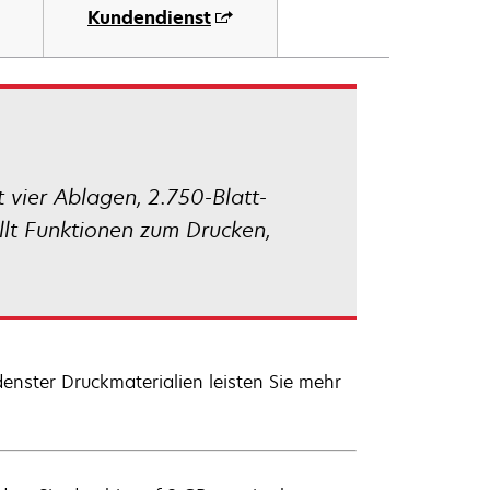
euen
Kundendienst
egisterkarte
eöffnet
ier Ablagen, 2.750-Blatt-
llt Funktionen zum Drucken,
enster Druckmaterialien leisten Sie mehr