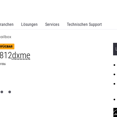
ranchen
Lösungen
Services
Technischen Support
ailbox
RFÜGBAR
812
dxme
T8186