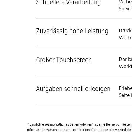
Schnellere Verarbeitung
Verbe
Speic
Zuverlässig hohe Leistung
Druck
Wartu
Großer Touchscreen
Der br
Workf
Aufgaben schnell erledigen
Erleb
Seite
†
"Empfohlenes monatliches Seitenvolumen" ist eine Reihe von Seit
möchten, bewerten können. Lexmark empfiehlt, dass die Anzahl der 