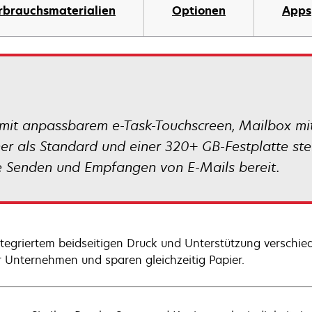
n
rbrauchsmaterialien
Optionen
Apps
R
g
 anpassbarem e-Task-Touchscreen, Mailbox mit v
er als Standard und einer 320+ GB-Festplatte ste
e Senden und Empfangen von E-Mails bereit.
ntegriertem beidseitigen Druck und Unterstützung verschied
hr Unternehmen und sparen gleichzeitig Papier.