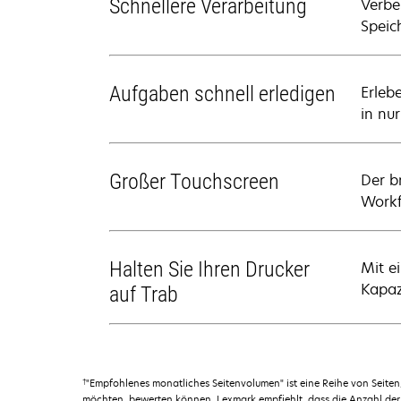
Schnellere Verarbeitung
Verbe
Speic
Aufgaben schnell erledigen
Erleb
in nu
Großer Touchscreen
Der b
Workf
Halten Sie Ihren Drucker
Mit e
Kapaz
auf Trab
†
"Empfohlenes monatliches Seitenvolumen" ist eine Reihe von Seit
möchten, bewerten können. Lexmark empfiehlt, dass die Anzahl der 