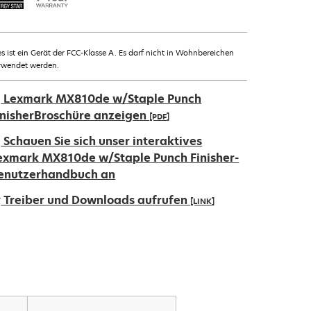
es ist ein Gerät der FCC-Klasse A. Es darf nicht in Wohnbereichen
rwendet werden.
Lexmark MX810de w/Staple Punch
inisherBroschüre anzeigen
[PDF]
ird
Schauen Sie sich unser interaktives
exmark MX810de w/Staple Punch Finisher-
iner
enutzerhandbuch an
euen
Treiber und Downloads aufrufen
[LINK]
egisterkarte
eöffnet
ird
iner
euen
egisterkarte
eöffnet