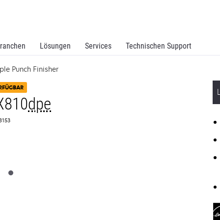
ranchen
Lösungen
Services
Technischen Support
le Punch Finisher
RFÜGBAR
X810
dpe
T8153