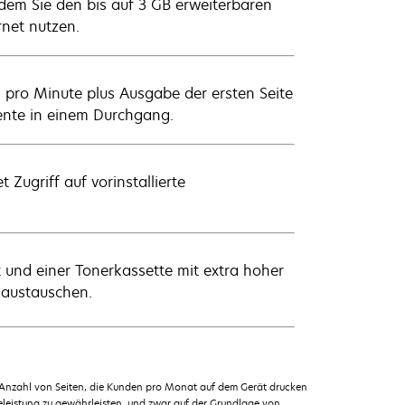
ndem Sie den bis auf 3 GB erweiterbaren
net nutzen.
n pro Minute plus Ausgabe der ersten Seite
ente in einem Durchgang.
 Zugriff auf vorinstallierte
 und einer Tonerkassette mit extra hoher
 austauschen.
 Anzahl von Seiten, die Kunden pro Monat auf dem Gerät drucken
leistung zu gewährleisten, und zwar auf der Grundlage von