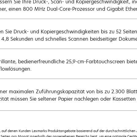
ssern Sie Ihre Druck-, Scan- und Kopiergeschwindigkeit, i
her, einen 800 MHz Dual-Core-Prozessor und Gigabit Ether
en Sie Druck- und Kopiergeschwindigkeiten bis zu 52 Seite
r 4,8 Sekunden und schnelles Scannen beidseitiger Dokum
rillante, bedienerfreundliche 25,9-cm-Farbtouchscreen bietet
lowlösungen.
iner maximalen Zuführungskapazität von bis zu 2.300 Blatt
ität müssen Sie seltener Papier nachlegen oder Kassetten
en, auf denen Kunden Lexmarks Produktangebote basierend auf der durchschnittlichen
Seiten pro Monat innerhalb des angegebenen Bereichs liegt, um eine optimale Geräte