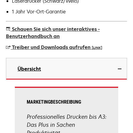
Laserdrucker (Schwarz/Weiß)
1 Jahr Vor-Ort-Garantie
Schauen Sie sich unser interaktives -
Benutzerhandbuch an
Treiber und Downloads aufrufen
[LINK]
wird
in
Übersicht
einer
neuen
Registerkarte
geöffnet
MARKETINGBESCHREIBUNG
Professionelles Drucken bis A3:
Das Plus in Sachen
Produktivität