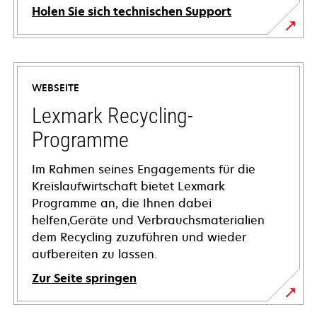
Holen Sie sich technischen Support
wird
in
einer
WEBSEITE
neuen
Registerkarte
Lexmark Recycling-
geöffnet
Programme
Im Rahmen seines Engagements für die
Kreislaufwirtschaft bietet Lexmark
Programme an, die Ihnen dabei
helfen,Geräte und Verbrauchsmaterialien
dem Recycling zuzuführen und wieder
aufbereiten zu lassen.
Zur Seite springen