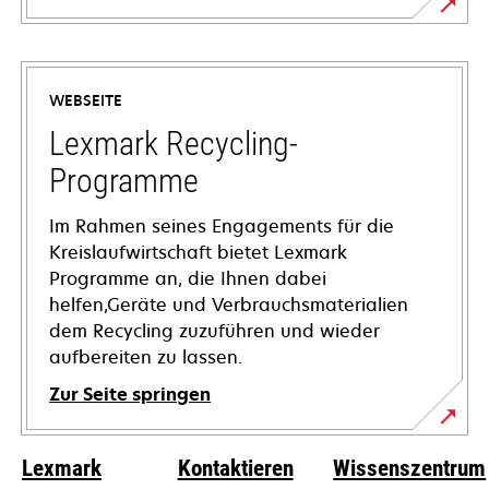
wird
in
einer
WEBSEITE
neuen
Registerkarte
Lexmark Recycling-
geöffnet
Programme
Im Rahmen seines Engagements für die
Kreislaufwirtschaft bietet Lexmark
Programme an, die Ihnen dabei
helfen,Geräte und Verbrauchsmaterialien
dem Recycling zuzuführen und wieder
aufbereiten zu lassen.
Zur Seite springen
Lexmark
Kontaktieren
Wissenszentrum