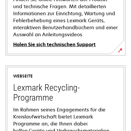
und technische Fragen. Mit detaillierten
Informationen zur Einrichtung, Wartung und
Fehlerbehebung eines Lexmark Geräts,
interaktiven Benutzerhandbüchern und einer
Auswahl an Anleitungsvideos.
Holen Sie sich technischen Support
wird
in
einer
WEBSEITE
neuen
Registerkarte
Lexmark Recycling-
geöffnet
Programme
Im Rahmen seines Engagements für die
Kreislaufwirtschaft bietet Lexmark
Programme an, die Ihnen dabei
helfen,Geräte und Verbrauchsmaterialien