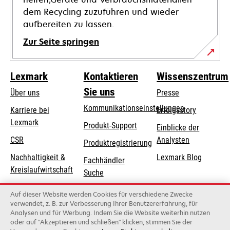
dem Recycling zuzuführen und wieder
aufbereiten zu lassen.
Zur Seite springen
Lexmark
Kontaktieren
Wissenszentrum
Sie uns
Über uns
Presse
Kommunikationseinstellungen
Karriere bei
Erfolgsstory
Lexmark
wird
wird
Produkt-Support
Einblicke der
in
in
CSR
Analysten
Produktregistrierung
einer
einer
Nachhaltigkeit &
Lexmark Blog
Fachhändler
neuen
neuen
Kreislaufwirtschaft
Suche
Registerkarte
Registerkarte
geöffnet
geöffnet
Lexmark-Partner
Lexmark
Auf dieser Website werden Cookies für verschiedene Zwecke
Distributoren
verwendet, z. B. zur Verbesserung Ihrer Benutzererfahrung, für
Analysen und für Werbung. Indem Sie die Website weiterhin nutzen
oder auf "Akzeptieren und schließen" klicken, stimmen Sie der