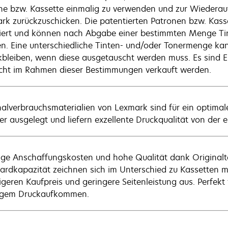
ne bzw. Kassette einmalig zu verwenden und zur Wiederau
rk zurückzuschicken. Die patentierten Patronen bzw. Kass
ziert und können nach Abgabe einer bestimmten Menge Ti
n. Eine unterschiedliche Tinten- und/oder Tonermenge kan
kbleiben, wenn diese ausgetauscht werden muss. Es sind E
icht im Rahmen dieser Bestimmungen verkauft werden.
nalverbrauchsmaterialien von Lexmark sind für ein optim
r ausgelegt und liefern exzellente Druckqualität von der er
ige Anschaffungskosten und hohe Qualität dank Originalt
ardkapazität zeichnen sich im Unterschied zu Kassetten m
igeren Kaufpreis und geringere Seitenleistung aus. Perfek
igem Druckaufkommen.