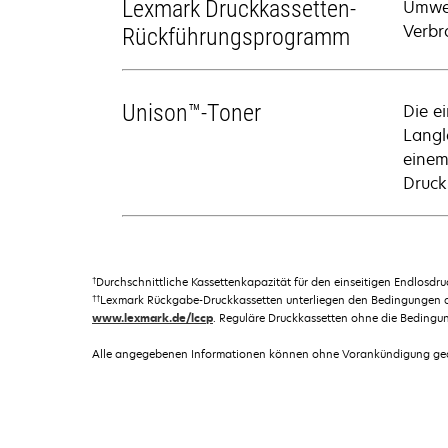
Lexmark Druckkassetten-
Umwel
Verbr
Rückführungsprogramm
Unison™-Toner
Die e
Langl
einem
Druck
†
Durchschnittliche Kassettenkapazität für den einseitigen Endlosd
††
Lexmark Rückgabe-Druckkassetten unterliegen den Bedingungen
www.lexmark.de/lccp
. Reguläre Druckkassetten ohne die Bedingu
Alle angegebenen Informationen können ohne Vorankündigung geän