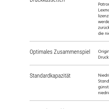
Patro
Lexma
lizen
werde
zurüc
die n
Optimales Zusammenspiel
Origi
Drucke
Standardkapazität
Niedr
Stand
günst
niedr