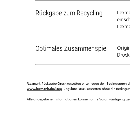
Rückgabe zum Recycling
Lexma
einsc
Lexma
Optimales Zusammenspiel
Origi
Drucke
†
Lexmark Rückgabe-Druckkassetten unterliegen den Bedingungen 
www.lexmark.de/lccp
. Reguläre Druckkassetten ohne die Bedingu
Alle angegebenen Informationen können ohne Vorankündigung geän