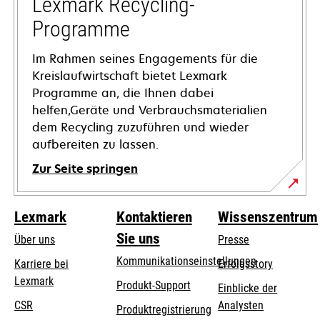
Lexmark Recycling-
geöffnet
Programme
Im Rahmen seines Engagements für die
Kreislaufwirtschaft bietet Lexmark
Programme an, die Ihnen dabei
helfen,Geräte und Verbrauchsmaterialien
dem Recycling zuzuführen und wieder
aufbereiten zu lassen.
Zur Seite springen
Lexmark
Kontaktieren
Wissenszentrum
Sie uns
Über uns
Presse
Kommunikationseinstellungen
Karriere bei
Erfolgsstory
Lexmark
wird
wird
Produkt-Support
Einblicke der
in
in
CSR
Analysten
Produktregistrierung
einer
einer