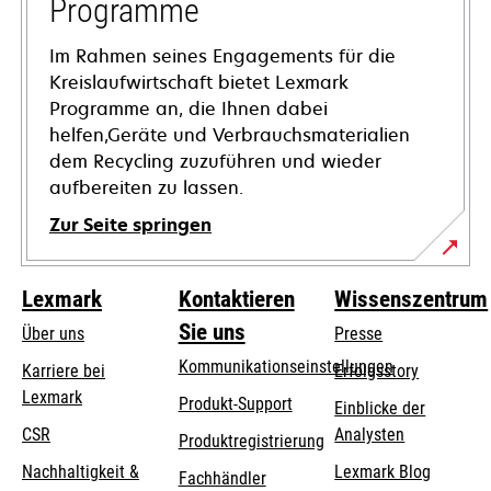
Programme
Im Rahmen seines Engagements für die
Kreislaufwirtschaft bietet Lexmark
Programme an, die Ihnen dabei
helfen,Geräte und Verbrauchsmaterialien
dem Recycling zuzuführen und wieder
aufbereiten zu lassen.
Zur Seite springen
Lexmark
Kontaktieren
Wissenszentrum
Sie uns
Über uns
Presse
Kommunikationseinstellungen
Karriere bei
Erfolgsstory
Lexmark
wird
wird
Produkt-Support
Einblicke der
in
in
CSR
Analysten
Produktregistrierung
einer
einer
Nachhaltigkeit &
Lexmark Blog
Fachhändler
neuen
neuen