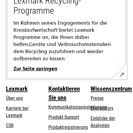
Lexmark Recycling-
geöffnet
Programme
Im Rahmen seines Engagements für die
Kreislaufwirtschaft bietet Lexmark
Programme an, die Ihnen dabei
helfen,Geräte und Verbrauchsmaterialien
dem Recycling zuzuführen und wieder
aufbereiten zu lassen.
Zur Seite springen
Lexmark
Kontaktieren
Wissenszentrum
Sie uns
Über uns
Presse
Kommunikationseinstellungen
Karriere bei
Erfolgsstory
Lexmark
wird
wird
Produkt-Support
Einblicke der
in
in
CSR
Analysten
Produktregistrierung
einer
einer