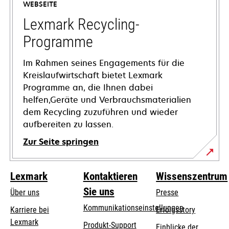
WEBSEITE
neuen
Registerkarte
Lexmark Recycling-
geöffnet
Programme
Im Rahmen seines Engagements für die
Kreislaufwirtschaft bietet Lexmark
Programme an, die Ihnen dabei
helfen,Geräte und Verbrauchsmaterialien
dem Recycling zuzuführen und wieder
aufbereiten zu lassen.
Zur Seite springen
Lexmark
Kontaktieren
Wissenszentrum
Sie uns
Über uns
Presse
Kommunikationseinstellungen
Karriere bei
Erfolgsstory
Lexmark
wird
wird
Produkt-Support
Einblicke der