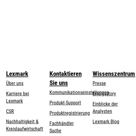
Lexmark
Kontaktieren
Wissenszentrum
Sie uns
Über uns
Presse
Kommunikationseinstellungen
Karriere bei
Erfolgsstory
Lexmark
wird
wird
Produkt-Support
Einblicke der
in
in
CSR
Analysten
Produktregistrierung
einer
einer
Nachhaltigkeit &
Lexmark Blog
Fachhändler
neuen
neuen
Kreislaufwirtschaft
Suche
Registerkarte
Registerkarte