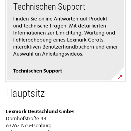
Technischen Support
Finden Sie online Antworten auf Produkt-
und technische Fragen. Mit detaillierten
Informationen zur Einrichtung, Wartung und
Fehlerbehebung eines Lexmark Geräts,
interaktiven Benutzerhandbüchern und einer
Auswahl an Anleitungsvideos.
Technischen Support
wird
Hauptsitz
in
einer
neuen
Lexmark Deutschland GmbH
Registerkarte
Dornhofstraße 44
geöffnet
63263 Neu-Isenburg