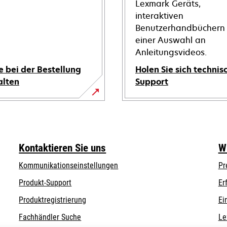
Lexmark Geräts,
interaktiven
Benutzerhandbüchern
einer Auswahl an
Anleitungsvideos.
e bei der Bestellung
Holen Sie sich technis
alten
Support
wird
in
einer
neuen
Kontaktieren Sie uns
W
Registerkarte
geöffnet
Kommunikationseinstellungen
Pr
wird
wird
Produkt-Support
Er
in
in
Produktregistrierung
Ei
einer
einer
Fachhändler Suche
Le
neuen
neuen