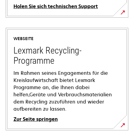
Holen Sie sich technischen Support
wird
in
einer
WEBSEITE
neuen
Registerkarte
Lexmark Recycling-
geöffnet
Programme
Im Rahmen seines Engagements für die
Kreislaufwirtschaft bietet Lexmark
Programme an, die Ihnen dabei
helfen,Geräte und Verbrauchsmaterialien
dem Recycling zuzuführen und wieder
aufbereiten zu lassen.
Zur Seite springen