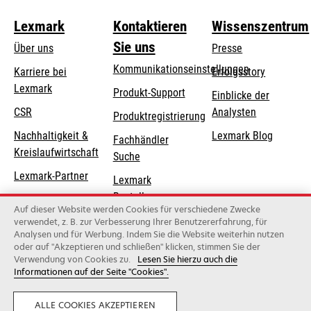
Lexmark
Kontaktieren
Wissenszentrum
Sie uns
Über uns
Presse
Kommunikationseinstellungen
Karriere bei
Erfolgsstory
Lexmark
wird
wird
Produkt-Support
Einblicke der
in
in
CSR
Analysten
Produktregistrierung
einer
einer
Nachhaltigkeit &
Lexmark Blog
Fachhändler
neuen
neuen
Kreislaufwirtschaft
Suche
Registerkarte
Registerkarte
geöffnet
geöffnet
Lexmark-Partner
Lexmark
Bestellungen
Auf dieser Website werden Cookies für verschiedene Zwecke
Lexmark
verwendet, z. B. zur Verbesserung Ihrer Benutzererfahrung, für
Analysen und für Werbung. Indem Sie die Website weiterhin nutzen
Distributoren
oder auf "Akzeptieren und schließen" klicken, stimmen Sie der
Verwendung von Cookies zu.
Lesen Sie hierzu auch die
Informationen auf der Seite "Cookies".
Lexmark International, Inc., ein Unternehmen von Xerox
©2026 Alle Rechte vorbehalten.
Legal
Privatsphäre
Geschäftsbedingungen
ALLE COOKIES AKZEPTIEREN