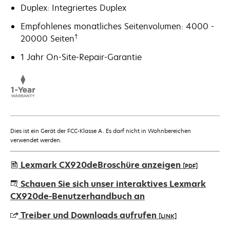
Duplex: Integriertes Duplex
Empfohlenes monatliches Seitenvolumen: 4000 -
†
20000 Seiten
1 Jahr On-Site-Repair-Garantie
Dies ist ein Gerät der FCC-Klasse A. Es darf nicht in Wohnbereichen
verwendet werden.
Lexmark CX920deBroschüre anzeigen
[PDF]
wird
Schauen Sie sich unser interaktives Lexmark
in
CX920de-Benutzerhandbuch an
einer
Treiber und Downloads aufrufen
[LINK]
neuen