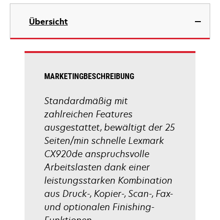
Registerkarte
wird
geöffnet
in
Übersicht
einer
neuen
Registerkarte
geöffnet
MARKETINGBESCHREIBUNG
Standardmäßig mit
zahlreichen Features
ausgestattet, bewältigt der 25
Seiten/min schnelle Lexmark
CX920de anspruchsvolle
Arbeitslasten dank einer
leistungsstarken Kombination
aus Druck-, Kopier-, Scan-, Fax-
und optionalen Finishing-