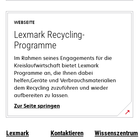
wird
in
einer
WEBSEITE
neuen
Registerkarte
Lexmark Recycling-
geöffnet
Programme
Im Rahmen seines Engagements für die
Kreislaufwirtschaft bietet Lexmark
Programme an, die Ihnen dabei
helfen,Geräte und Verbrauchsmaterialien
dem Recycling zuzuführen und wieder
aufbereiten zu lassen.
Zur Seite springen
Lexmark
Kontaktieren
Wissenszentrum