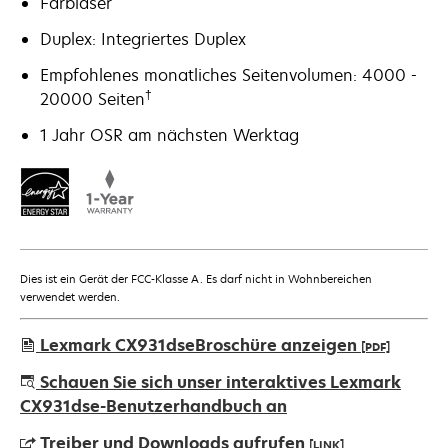
Farblaser
Duplex: Integriertes Duplex
Empfohlenes monatliches Seitenvolumen: 4000 -
†
20000 Seiten
1 Jahr OSR am nächsten Werktag
Dies ist ein Gerät der FCC-Klasse A. Es darf nicht in Wohnbereichen
verwendet werden.
Lexmark CX931dseBroschüre anzeigen
[PDF]
wird
Schauen Sie sich unser interaktives Lexmark
in
CX931dse-Benutzerhandbuch an
einer
Treiber und Downloads aufrufen
[LINK]