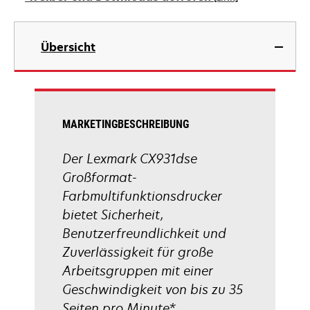
neuen
Registerkarte
wird
geöffnet
in
Übersicht
einer
neuen
Registerkarte
geöffnet
MARKETINGBESCHREIBUNG
Der Lexmark CX931dse
Großformat-
Farbmultifunktionsdrucker
bietet Sicherheit,
Benutzerfreundlichkeit und
Zuverlässigkeit für große
Arbeitsgruppen mit einer
Geschwindigkeit von bis zu 35
Seiten pro Minute*.