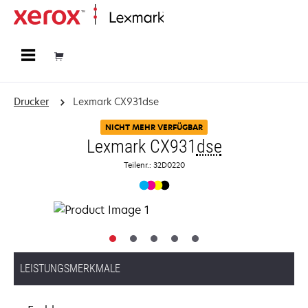
Startseite
Drucker
Lexmark CX931dse
NICHT MEHR VERFÜGBAR
Lexmark CX931
dse
Teilenr.: 32D0220
LEISTUNGSMERKMALE