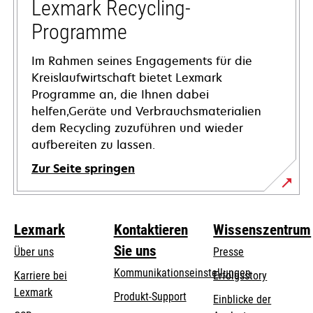
Registerkarte
Lexmark Recycling-
geöffnet
Programme
Im Rahmen seines Engagements für die
Kreislaufwirtschaft bietet Lexmark
Programme an, die Ihnen dabei
helfen,Geräte und Verbrauchsmaterialien
dem Recycling zuzuführen und wieder
aufbereiten zu lassen.
Zur Seite springen
Lexmark
Kontaktieren
Wissenszentrum
Sie uns
Über uns
Presse
Kommunikationseinstellungen
Karriere bei
Erfolgsstory
Lexmark
wird
wird
Produkt-Support
Einblicke der
in
in