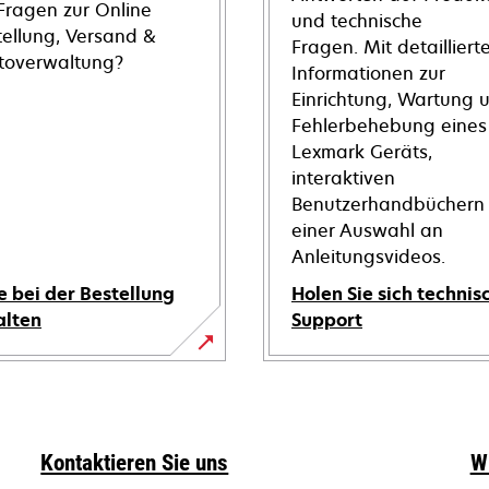
 Fragen zur Online
und technische
tellung, Versand &
Fragen. Mit detailliert
toverwaltung?
Informationen zur
Einrichtung, Wartung 
Fehlerbehebung eines
Lexmark Geräts,
interaktiven
Benutzerhandbüchern
einer Auswahl an
Anleitungsvideos.
e bei der Bestellung
Holen Sie sich technis
alten
Support
wird
in
einer
neuen
Kontaktieren Sie uns
W
Registerkarte