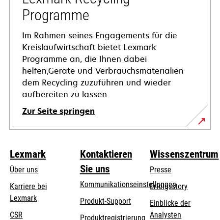
geöffnet
Programme
Im Rahmen seines Engagements für die
Kreislaufwirtschaft bietet Lexmark
Programme an, die Ihnen dabei
helfen,Geräte und Verbrauchsmaterialien
dem Recycling zuzuführen und wieder
aufbereiten zu lassen.
Zur Seite springen
Lexmark
Kontaktieren
Wissenszentrum
Sie uns
Über uns
Presse
Kommunikationseinstellungen
Karriere bei
Erfolgsstory
Lexmark
wird
wird
Produkt-Support
Einblicke der
in
in
CSR
Analysten
Produktregistrierung