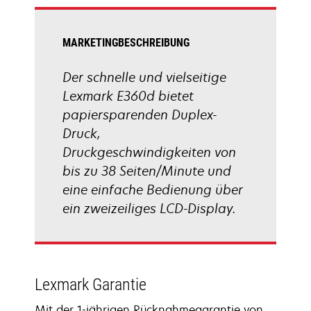
Registerkarte
geöffnet
MARKETINGBESCHREIBUNG
Der schnelle und vielseitige
Lexmark E360d bietet
papiersparenden Duplex-
Druck,
Druckgeschwindigkeiten von
bis zu 38 Seiten/Minute und
eine einfache Bedienung über
ein zweizeiliges LCD-Display.
Lexmark Garantie
Mit der 1-jährigen Rücknahmegarantie von