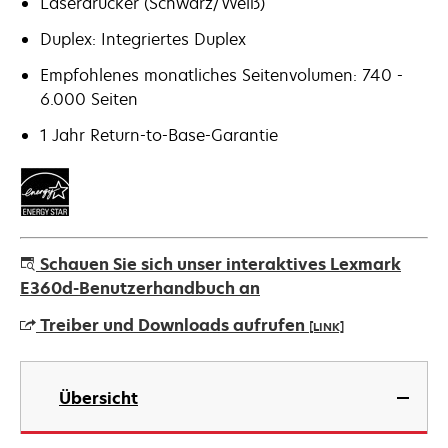
Laserdrucker (Schwarz/Weiß)
Duplex: Integriertes Duplex
Empfohlenes monatliches Seitenvolumen: 740 -
6.000 Seiten
1 Jahr Return-to-Base-Garantie
Schauen Sie sich unser interaktives Lexmark
E360d-Benutzerhandbuch an
Treiber und Downloads aufrufen
[LINK]
wird
in
Übersicht
einer
neuen