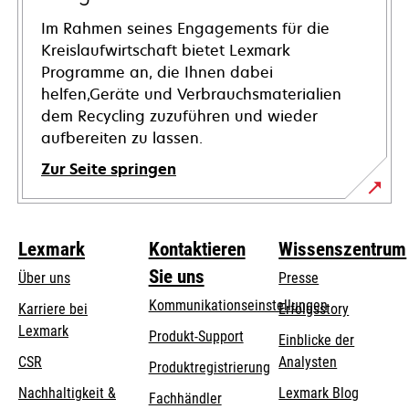
Im Rahmen seines Engagements für die
Kreislaufwirtschaft bietet Lexmark
Programme an, die Ihnen dabei
helfen,Geräte und Verbrauchsmaterialien
dem Recycling zuzuführen und wieder
aufbereiten zu lassen.
Zur Seite springen
Lexmark
Kontaktieren
Wissenszentrum
Sie uns
Über uns
Presse
Kommunikationseinstellungen
Karriere bei
Erfolgsstory
Lexmark
wird
wird
Produkt-Support
Einblicke der
in
in
CSR
Analysten
Produktregistrierung
einer
einer
Nachhaltigkeit &
Lexmark Blog
Fachhändler
neuen
neuen