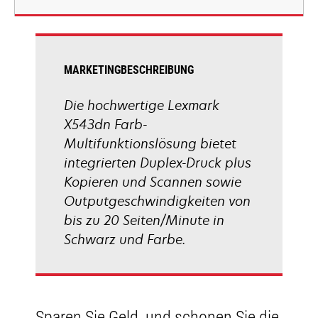
neuen
Registerkarte
geöffnet
MARKETINGBESCHREIBUNG
Die hochwertige Lexmark
X543dn Farb-
Multifunktionslösung bietet
integrierten Duplex-Druck plus
Kopieren und Scannen sowie
Outputgeschwindigkeiten von
bis zu 20 Seiten/Minute in
Schwarz und Farbe.
Sparen Sie Geld, und schonen Sie die