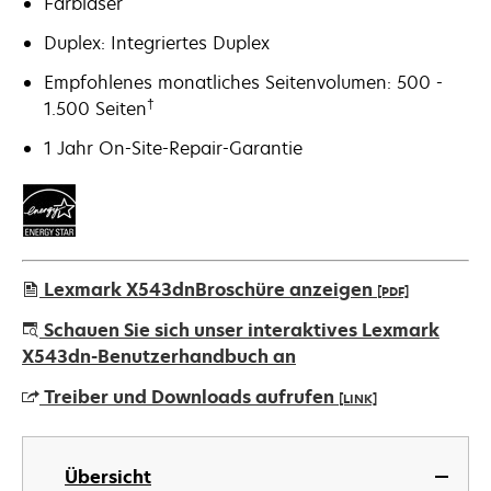
Farblaser
Duplex: Integriertes Duplex
Empfohlenes monatliches Seitenvolumen: 500 -
†
1.500 Seiten
1 Jahr On-Site-Repair-Garantie
Lexmark X543dnBroschüre anzeigen
[PDF]
wird
Schauen Sie sich unser interaktives Lexmark
in
X543dn-Benutzerhandbuch an
einer
Treiber und Downloads aufrufen
[LINK]
neuen
Registerkarte
wird
geöffnet
in
Übersicht
einer