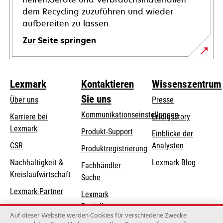
dem Recycling zuzuführen und wieder
aufbereiten zu lassen.
Zur Seite springen
Lexmark
Kontaktieren
Wissenszentrum
Sie uns
Über uns
Presse
Kommunikationseinstellungen
Karriere bei
Erfolgsstory
Lexmark
wird
wird
Produkt-Support
Einblicke der
in
in
CSR
Analysten
Produktregistrierung
einer
einer
Nachhaltigkeit &
Lexmark Blog
Fachhändler
neuen
neuen
Kreislaufwirtschaft
Suche
Registerkarte
Registerkarte
geöffnet
geöffnet
Lexmark-Partner
Lexmark
Bestellungen
Auf dieser Website werden Cookies für verschiedene Zwecke