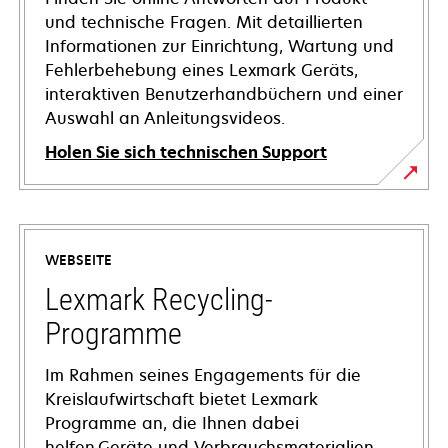
und technische Fragen. Mit detaillierten
Informationen zur Einrichtung, Wartung und
Fehlerbehebung eines Lexmark Geräts,
interaktiven Benutzerhandbüchern und einer
Auswahl an Anleitungsvideos.
Holen Sie sich technischen Support
wird
in
einer
WEBSEITE
neuen
Registerkarte
Lexmark Recycling-
geöffnet
Programme
Im Rahmen seines Engagements für die
Kreislaufwirtschaft bietet Lexmark
Programme an, die Ihnen dabei
helfen,Geräte und Verbrauchsmaterialien