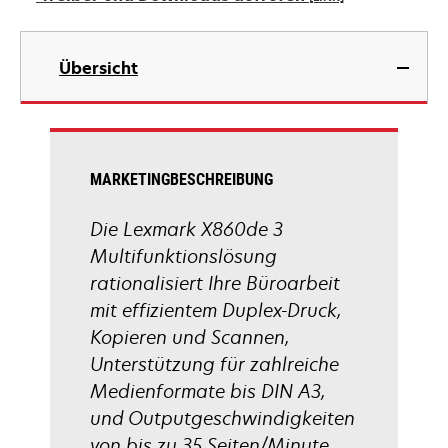
neuen
Registerkarte
wird
geöffnet
in
Übersicht
einer
neuen
Registerkarte
geöffnet
MARKETINGBESCHREIBUNG
Die Lexmark X860de 3
Multifunktionslösung
rationalisiert Ihre Büroarbeit
mit effizientem Duplex-Druck,
Kopieren und Scannen,
Unterstützung für zahlreiche
Medienformate bis DIN A3,
und Outputgeschwindigkeiten
von bis zu 35 Seiten/Minute.