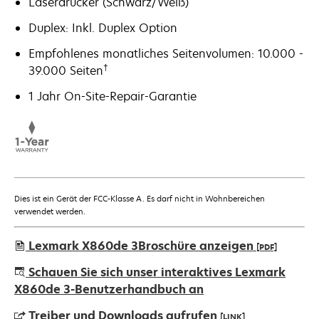
Laserdrucker (Schwarz/Weiß)
Duplex: Inkl. Duplex Option
Empfohlenes monatliches Seitenvolumen: 10.000 -
†
39.000 Seiten
1 Jahr On-Site-Repair-Garantie
Dies ist ein Gerät der FCC-Klasse A. Es darf nicht in Wohnbereichen
verwendet werden.
Lexmark X860de 3Broschüre anzeigen
[PDF]
wird
Schauen Sie sich unser interaktives Lexmark
in
X860de 3-Benutzerhandbuch an
einer
Treiber und Downloads aufrufen
[LINK]