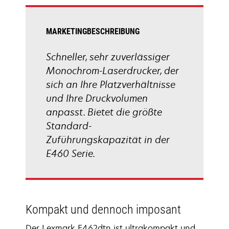
Registerkarte
geöffnet
MARKETINGBESCHREIBUNG
Schneller, sehr zuverlässiger
Monochrom-Laserdrucker, der
sich an Ihre Platzverhältnisse
und Ihre Druckvolumen
anpasst. Bietet die größte
Standard-
Zuführungskapazität in der
E460 Serie.
Kompakt und dennoch imposant
Der Lexmark E462dtn ist ultrakompakt und