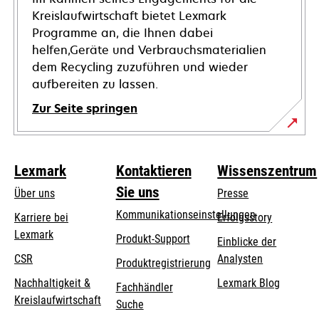
Kreislaufwirtschaft bietet Lexmark
Programme an, die Ihnen dabei
helfen,Geräte und Verbrauchsmaterialien
dem Recycling zuzuführen und wieder
aufbereiten zu lassen.
Zur Seite springen
Lexmark
Kontaktieren
Wissenszentrum
Sie uns
Über uns
Presse
Kommunikationseinstellungen
Karriere bei
Erfolgsstory
Lexmark
wird
wird
Produkt-Support
Einblicke der
in
in
CSR
Analysten
Produktregistrierung
einer
einer
Nachhaltigkeit &
Lexmark Blog
Fachhändler
neuen
neuen
Kreislaufwirtschaft
Suche
Registerkarte
Registerkarte