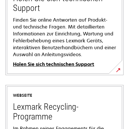
Support
Finden Sie online Antworten auf Produkt-
und technische Fragen. Mit detaillierten
Informationen zur Einrichtung, Wartung und
Fehlerbehebung eines Lexmark Geräts,
interaktiven Benutzerhandbüchern und einer
Auswahl an Anleitungsvideos.
Holen Sie sich technischen Support
wird
in
einer
WEBSEITE
neuen
Registerkarte
Lexmark Recycling-
geöffnet
Programme
Im Rahmen seines Engagements für die