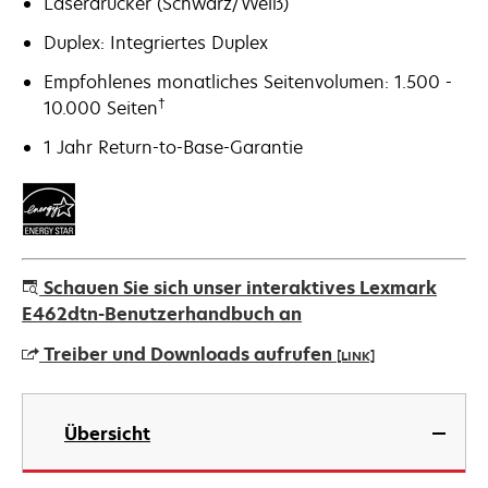
Laserdrucker (Schwarz/Weiß)
Duplex: Integriertes Duplex
Empfohlenes monatliches Seitenvolumen: 1.500 -
†
10.000 Seiten
1 Jahr Return-to-Base-Garantie
Schauen Sie sich unser interaktives Lexmark
E462dtn-Benutzerhandbuch an
Treiber und Downloads aufrufen
[LINK]
wird
in
Übersicht
einer
neuen