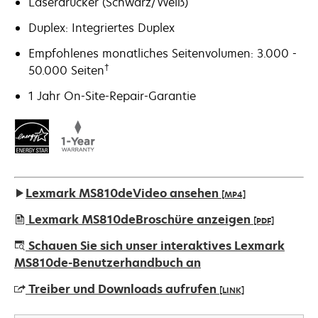
Laserdrucker (Schwarz/Weiß)
Duplex: Integriertes Duplex
Empfohlenes monatliches Seitenvolumen: 3.000 -
†
50.000 Seiten
1 Jahr On-Site-Repair-Garantie
Lexmark MS810deVideo ansehen
[MP4]
Lexmark MS810deBroschüre anzeigen
[PDF]
wird
Schauen Sie sich unser interaktives Lexmark
in
MS810de-Benutzerhandbuch an
einer
Treiber und Downloads aufrufen
[LINK]
neuen
Registerkarte
wird