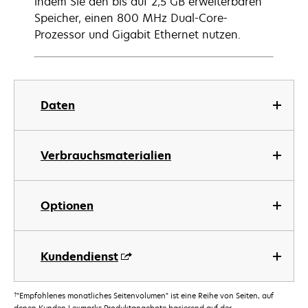
indem Sie den bis auf 2,5 GB erweiterbaren
Speicher, einen 800 MHz Dual-Core-
Prozessor und Gigabit Ethernet nutzen.
Daten
Verbrauchsmaterialien
Optionen
Kundendienst
†
"Empfohlenes monatliches Seitenvolumen" ist eine Reihe von Seiten, auf
denen Kunden Lexmarks Produktangebote basierend auf der