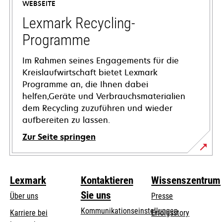
WEBSEITE
neuen
Registerkarte
Lexmark Recycling-
geöffnet
Programme
Im Rahmen seines Engagements für die
Kreislaufwirtschaft bietet Lexmark
Programme an, die Ihnen dabei
helfen,Geräte und Verbrauchsmaterialien
dem Recycling zuzuführen und wieder
aufbereiten zu lassen.
Zur Seite springen
Lexmark
Kontaktieren
Wissenszentrum
Sie uns
Über uns
Presse
Kommunikationseinstellungen
Karriere bei
Erfolgsstory