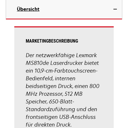
geöffnet
in
Übersicht
einer
neuen
Registerkarte
geöffnet
MARKETINGBESCHREIBUNG
Der netzwerkfähige Lexmark
MS810de Laserdrucker bietet
ein 10,9-cm-Farbtouchscreen-
Bedienfeld, internen
beidseitigen Druck, einen 800
MHz Prozessor, 512 MB
Speicher, 650-Blatt-
Standardzuführung und den
frontseitigen USB-Anschluss
für direkten Druck.