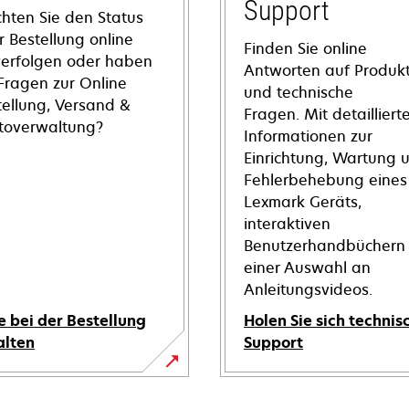
Support
hten Sie den Status
r Bestellung online
Finden Sie online
verfolgen oder haben
Antworten auf Produkt
 Fragen zur Online
und technische
tellung, Versand &
Fragen. Mit detailliert
toverwaltung?
Informationen zur
Einrichtung, Wartung 
Fehlerbehebung eines
Lexmark Geräts,
interaktiven
Benutzerhandbüchern
einer Auswahl an
Anleitungsvideos.
e bei der Bestellung
Holen Sie sich technis
alten
Support
wird
in