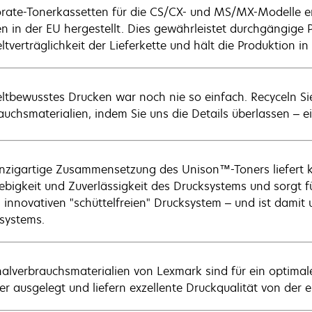
rate-Tonerkassetten für die CS/CX- und MS/MX-Modelle en
n in der EU hergestellt. Dies gewährleistet durchgängige P
tverträglichkeit der Lieferkette und hält die Produktion in
tbewusstes Drucken war noch nie so einfach. Recyceln Sie
auchsmaterialien, indem Sie uns die Details überlassen – ein
inzigartige Zusammensetzung des Unison™-Toners liefert ko
ebigkeit und Zuverlässigkeit des Drucksystems und sorgt fü
 innovativen "schüttelfreien" Drucksystem – und ist damit 
systems.
nalverbrauchsmaterialien von Lexmark sind für ein optim
r ausgelegt und liefern exzellente Druckqualität von der er