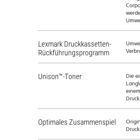
Corpo
werde
Umwel
Lexmark Druckkassetten-
Umwel
Verbr
Rückführungsprogramm
Unison™-Toner
Die e
Langl
einem
Druck
Optimales Zusammenspiel
Origi
Drucke