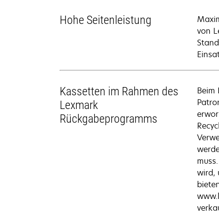
Hohe Seitenleistung
Maxim
von L
Stand
Einsa
Kassetten im Rahmen des
Beim 
Patro
Lexmark
erwor
Rückgabeprogramms
Recyc
Verwe
werde
muss.
wird,
biete
www.l
verka