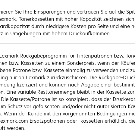
ieren Sie Ihre Einsparungen und vertrauen Sie auf die Spi
exmark. Tonerkassetten mit hoher Kapazität zeichnen sich
ardkapazität durch niedrigere Kosten pro Seite und eine hö
tz in Umgebungen mit hohem Druckaufkommen.
Lexmark Rückgabeprogramm für Tintenpatronen bzw. Toner
nen bzw. Kassetten zu einem Sonderpreis, wenn der Käufer 
bene Patrone bzw. Kassette einmalig zu verwenden und z
ling nur an Lexmark zurückzuschicken. Die Rückgabe-Druck
ndung lizenziert und können nach Abgabe einer bestimm
n. Eine variable Resttonermenge bleibt in der Kassette z
 Die Kassette/Patrone ist so konzipiert, dass der Druckerar
 um Schutz vor gefälschten und/oder nicht autorisierten Ka
n. Wenn der Kunde mit den vorgenannten Bedingungen nicht
exmark.com Ersatzpatronen oder -kassetten erhältlich, d
uft werden.