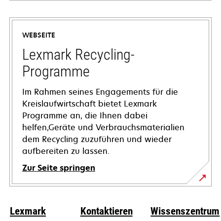
wird
in
einer
WEBSEITE
neuen
Registerkarte
Lexmark Recycling-
geöffnet
Programme
Im Rahmen seines Engagements für die
Kreislaufwirtschaft bietet Lexmark
Programme an, die Ihnen dabei
helfen,Geräte und Verbrauchsmaterialien
dem Recycling zuzuführen und wieder
aufbereiten zu lassen.
Zur Seite springen
Lexmark
Kontaktieren
Wissenszentrum