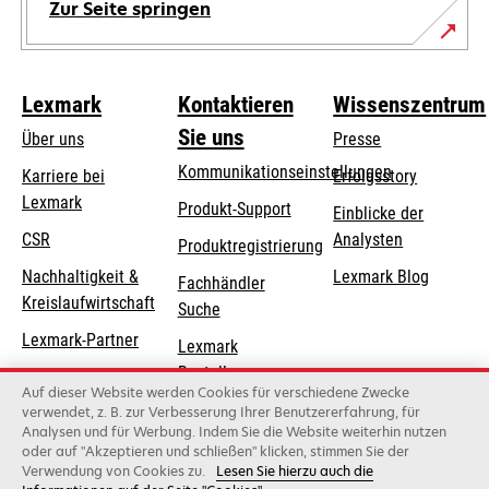
Zur Seite springen
Lexmark
Kontaktieren
Wissenszentrum
Sie uns
Über uns
Presse
Kommunikationseinstellungen
Karriere bei
Erfolgsstory
Lexmark
wird
wird
Produkt-Support
Einblicke der
in
in
CSR
Analysten
Produktregistrierung
einer
einer
Nachhaltigkeit &
Lexmark Blog
Fachhändler
neuen
neuen
Kreislaufwirtschaft
Suche
Registerkarte
Registerkarte
geöffnet
geöffnet
Lexmark-Partner
Lexmark
Bestellungen
Auf dieser Website werden Cookies für verschiedene Zwecke
Lexmark
verwendet, z. B. zur Verbesserung Ihrer Benutzererfahrung, für
Analysen und für Werbung. Indem Sie die Website weiterhin nutzen
Distributoren
oder auf "Akzeptieren und schließen" klicken, stimmen Sie der
Verwendung von Cookies zu.
Lesen Sie hierzu auch die