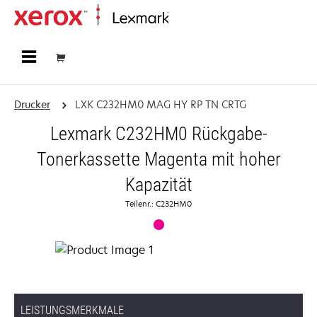
Startseite
Drucker
LXK C232HM0 MAG HY RP TN CRTG
Lexmark C232HM0 Rückgabe-
Tonerkassette Magenta mit hoher
Kapazität
Teilenr.: C232HM0
LEISTUNGSMERKMALE