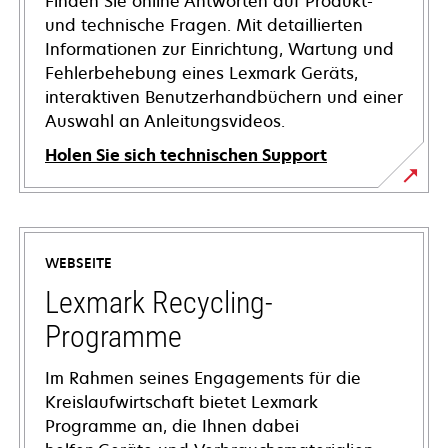
Finden Sie online Antworten auf Produkt-
und technische Fragen. Mit detaillierten
Informationen zur Einrichtung, Wartung und
Fehlerbehebung eines Lexmark Geräts,
interaktiven Benutzerhandbüchern und einer
Auswahl an Anleitungsvideos.
Holen Sie sich technischen Support
wird
in
einer
WEBSEITE
neuen
Registerkarte
Lexmark Recycling-
geöffnet
Programme
Im Rahmen seines Engagements für die
Kreislaufwirtschaft bietet Lexmark
Programme an, die Ihnen dabei