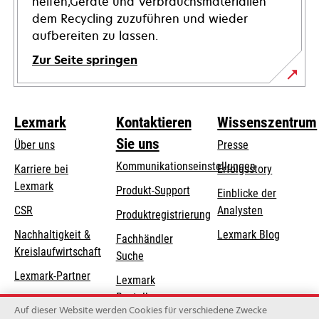
helfen,Geräte und Verbrauchsmaterialien
dem Recycling zuzuführen und wieder
aufbereiten zu lassen.
Zur Seite springen
Lexmark
Kontaktieren
Wissenszentrum
Sie uns
Über uns
Presse
Kommunikationseinstellungen
Karriere bei
Erfolgsstory
Lexmark
wird
wird
Produkt-Support
Einblicke der
in
in
CSR
Analysten
Produktregistrierung
einer
einer
Nachhaltigkeit &
Lexmark Blog
Fachhändler
neuen
neuen
Kreislaufwirtschaft
Suche
Registerkarte
Registerkarte
geöffnet
geöffnet
Lexmark-Partner
Lexmark
Bestellungen
Auf dieser Website werden Cookies für verschiedene Zwecke