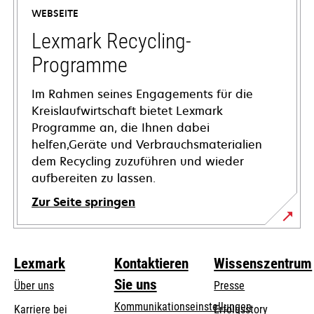
einer
WEBSEITE
neuen
Registerkarte
Lexmark Recycling-
geöffnet
Programme
Im Rahmen seines Engagements für die
Kreislaufwirtschaft bietet Lexmark
Programme an, die Ihnen dabei
helfen,Geräte und Verbrauchsmaterialien
dem Recycling zuzuführen und wieder
aufbereiten zu lassen.
Zur Seite springen
Lexmark
Kontaktieren
Wissenszentrum
Sie uns
Über uns
Presse
Kommunikationseinstellungen
Karriere bei
Erfolgsstory