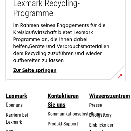
Registerkarte
Lexmark Recycling-
geöffnet
Programme
Im Rahmen seines Engagements für die
Kreislaufwirtschaft bietet Lexmark
Programme an, die Ihnen dabei
helfen,Geräte und Verbrauchsmaterialien
dem Recycling zuzuführen und wieder
aufbereiten zu lassen.
Zur Seite springen
Lexmark
Kontaktieren
Wissenszentrum
Sie uns
Über uns
Presse
Kommunikationseinstellungen
Karriere bei
Erfolgsstory
Lexmark
wird
wird
Produkt-Support
Einblicke der
in
in