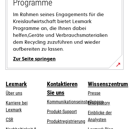
Programme
Im Rahmen seines Engagements für die
Kreislaufwirtschaft bietet Lexmark
Programme an, die Ihnen dabei
helfen,Geräte und Verbrauchsmaterialien
dem Recycling zuzuführen und wieder
aufbereiten zu lassen.
Zur Seite springen
Lexmark
Kontaktieren
Wissenszentrum
Sie uns
Über uns
Presse
Kommunikationseinstellungen
Karriere bei
Erfolgsstory
Lexmark
wird
wird
Produkt-Support
Einblicke der
in
in
CSR
Analysten
Produktregistrierung
einer
einer