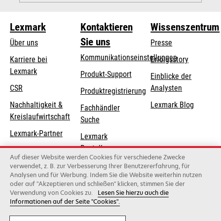
Lexmark
Kontaktieren
Wissenszentrum
Sie uns
Über uns
Presse
Kommunikationseinstellungen
Karriere bei
Erfolgsstory
Lexmark
wird
wird
Produkt-Support
Einblicke der
in
in
CSR
Analysten
Produktregistrierung
einer
einer
Nachhaltigkeit &
Lexmark Blog
Fachhändler
neuen
neuen
Kreislaufwirtschaft
Suche
Registerkarte
Registerkarte
geöffnet
geöffnet
Lexmark-Partner
Lexmark
Bestellungen
Auf dieser Website werden Cookies für verschiedene Zwecke
Lexmark
verwendet, z. B. zur Verbesserung Ihrer Benutzererfahrung, für
Analysen und für Werbung. Indem Sie die Website weiterhin nutzen
Distributoren
oder auf "Akzeptieren und schließen" klicken, stimmen Sie der
Verwendung von Cookies zu.
Lesen Sie hierzu auch die
Informationen auf der Seite "Cookies".
Lexmark International, Inc., ein Unternehmen von Xerox
©2026 Alle Rechte vorbehalten.