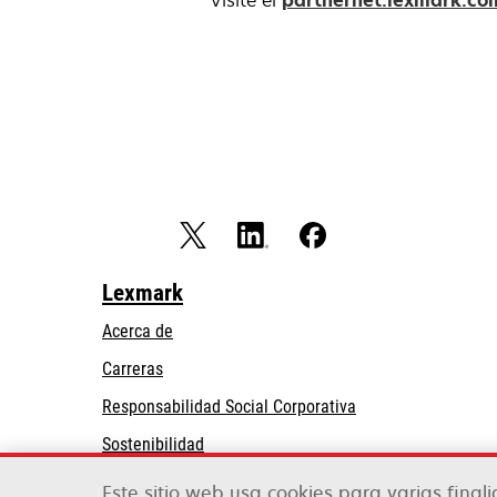
Visite el
partnernet.lexmark.co
Lexmark
Acerca de
Carreras
se
Responsabilidad Social Corporativa
abre
Sostenibilidad
en
Partners de Lexmark
una
Este sitio web usa cookies para varias final