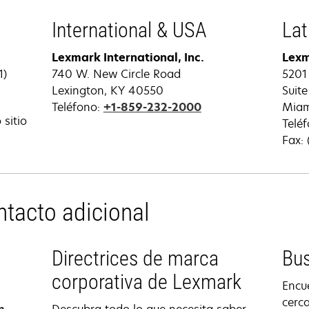
pestaña
nueva
International & USA
Lat
Lexmark International, Inc.
Lexm
1)
740 W. New Circle Road
5201
Lexington, KY 40550
Suite
Teléfono:
+1-859-232-2000
Miam
sitio
Telé
e
Fax:
abre
en
una
pestaña
ntacto adicional
nueva
Directrices de marca
Bus
corporativa de Lexmark
Encu
cerca
se