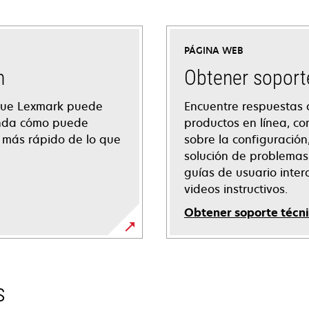
PÁGINA WEB
n
Obtener soport
 que Lexmark puede
Encuentre respuestas 
enda cómo puede
productos en línea, co
l más rápido de lo que
sobre la configuración
solución de problemas
guías de usuario inter
videos instructivos.
Obtener soporte técn
se
abre
en
s
una