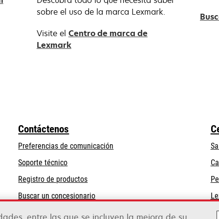
m
Descubra todo lo que necesita saber
abre
sobre el uso de la marca Lexmark.
Busc
en
Visite el
Centro de marca de
una
se
Lexmark
pestaña
abre
nueva
en
una
pestaña
nueva
Contáctenos
C
Preferencias de comunicación
Sa
se
Soporte técnico
Ca
abre
Registro de productos
Pe
en
Buscar un concesionario
Le
una
pestaña
idades, entre las que se incluyen la mejora de su