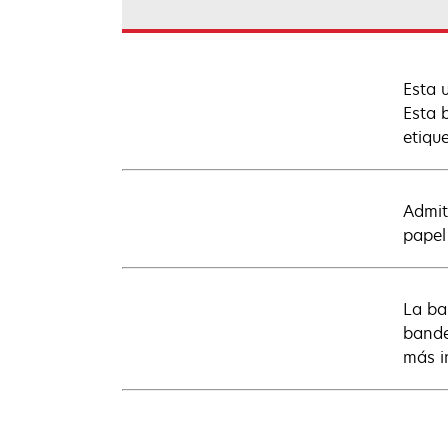
Esta 
Esta 
etiqu
Admit
papel
La ba
bande
más i