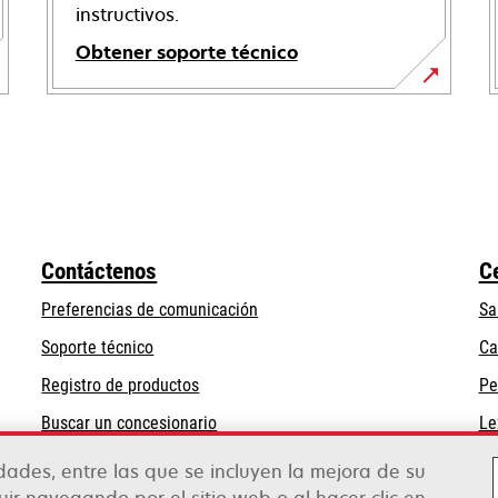
instructivos.
Obtener soporte técnico
se
abre
en
una
pestaña
nueva
Contáctenos
C
Preferencias de comunicación
Sa
se
Soporte técnico
Ca
abre
Registro de productos
Pe
en
Buscar un concesionario
Le
una
pestaña
idades, entre las que se incluyen la mejora de su
nueva