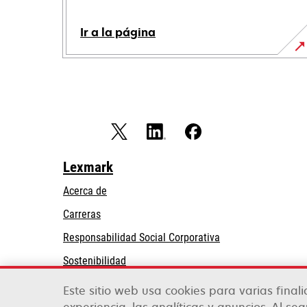
Ir a la página
Lexmark
Acerca de
Carreras
se
Responsabilidad Social Corporativa
abre
Sostenibilidad
en
Partners de Lexmark
una
Este sitio web usa cookies para varias final
pestaña