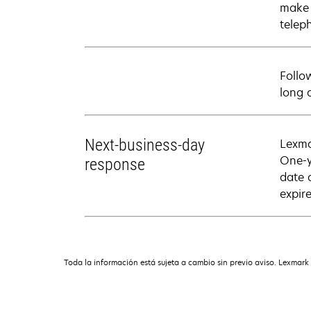
make 
telep
Follo
long 
Next-business-day
Lexma
One-y
response
date 
expire
Toda la información está sujeta a cambio sin previo aviso. Lexmark 