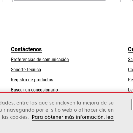
se
abre
en
una
pestaña
nueva
Contáctenos
C
Preferencias de comunicación
Sa
se
Soporte técnico
Ca
abre
Registro de productos
Pe
en
Buscar un concesionario
Le
una
pestaña
idades, entre las que se incluyen la mejora de su
nueva
guir navegando por el sitio web o al hacer clic en
 las cookies.
Para obtener más información, lea
rox