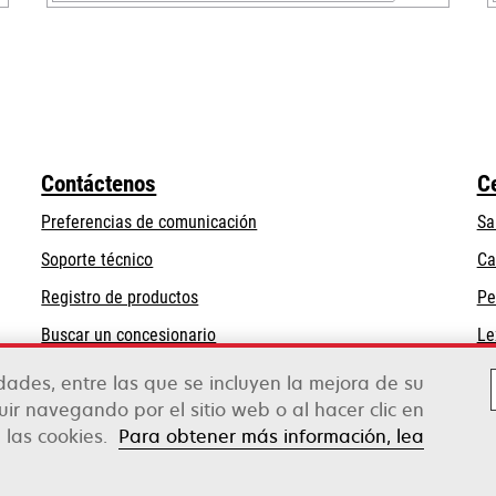
se
abre
en
una
pestaña
nueva
Contáctenos
C
Preferencias de comunicación
Sa
se
Soporte técnico
Ca
abre
Registro de productos
Pe
en
Buscar un concesionario
Le
una
pestaña
idades, entre las que se incluyen la mejora de su
nueva
guir navegando por el sitio web o al hacer clic en
 las cookies.
Para obtener más información, lea
rox