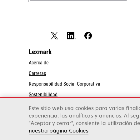
Lexmark
Acerca de
Carreras
se
Responsabilidad Social Corporativa
abre
Sostenibilidad
en
Partners de Lexmark
una
Este sitio web usa cookies para varias final
pestaña
experiencia, las analíticas y anuncios. Al se
nueva
"Aceptar y cerrar", consiente la utilización de
Lexmark International, Inc., una empresa de Xe
©2026 Todos los derechos reservados.
nuestra página Cookies