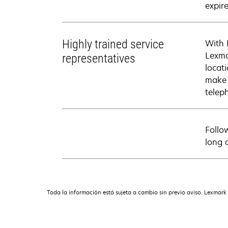
expire
Highly trained service
With 
Lexma
representatives
locati
make 
telep
Follo
long 
Toda la información está sujeta a cambio sin previo aviso. Lexmark 