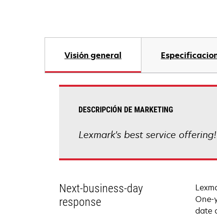
Visión general
Especificacio
DESCRIPCIÓN DE MARKETING
Lexmark's best service offering
Next-business-day
Lexma
One-y
response
date 