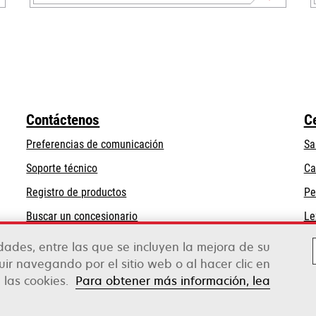
se
abre
en
una
pestaña
nueva
Contáctenos
C
Preferencias de comunicación
Sa
se
Soporte técnico
Ca
abre
Registro de productos
Pe
en
Buscar un concesionario
Le
una
pestaña
idades, entre las que se incluyen la mejora de su
nueva
guir navegando por el sitio web o al hacer clic en
 las cookies.
Para obtener más información, lea
rox