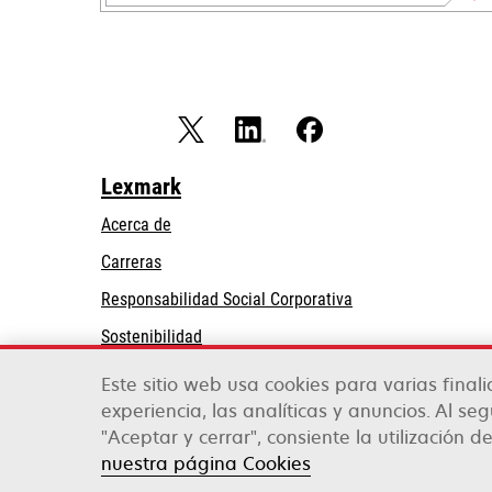
Lexmark
Acerca de
Carreras
se
Responsabilidad Social Corporativa
abre
Sostenibilidad
en
Partners de Lexmark
una
Este sitio web usa cookies para varias final
pestaña
experiencia, las analíticas y anuncios. Al se
nueva
"Aceptar y cerrar", consiente la utilización de
Lexmark International, Inc., una empresa de Xe
©2026 Todos los derechos reservados.
nuestra página Cookies