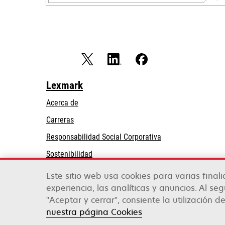
Lexmark
Acerca de
Carreras
se
Responsabilidad Social Corporativa
abre
Sostenibilidad
en
Partners de Lexmark
una
Este sitio web usa cookies para varias final
pestaña
experiencia, las analíticas y anuncios. Al se
nueva
"Aceptar y cerrar", consiente la utilización de
Lexmark International, Inc., una empresa de Xe
©2026 Todos los derechos reservados.
nuestra página Cookies