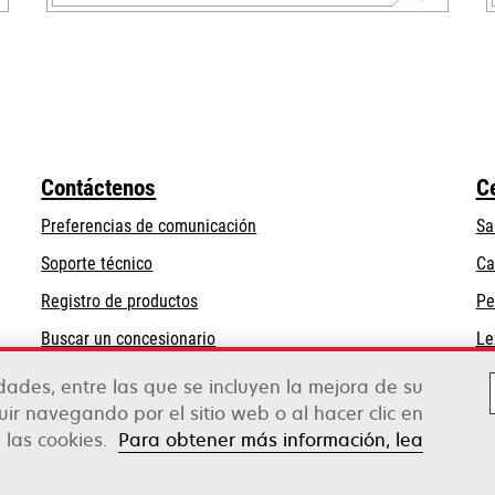
se
abre
en
una
pestaña
nueva
Contáctenos
C
Preferencias de comunicación
Sa
se
Soporte técnico
Ca
abre
Registro de productos
Pe
en
Buscar un concesionario
Le
una
pestaña
idades, entre las que se incluyen la mejora de su
nueva
guir navegando por el sitio web o al hacer clic en
 las cookies.
Para obtener más información, lea
rox