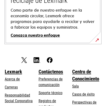
reciclaje de Lexmark
Como parte de nuestro enfoque en la
economía circular, Lexmark ofrece
programas para ayudarle a reciclar y volver
a fabricar los equipos y suministros.
Conozca nuestro enfoque
Lexmark
Contáctenos
Centro de
Conocimiento
Acerca de
Preferencias de
comunicación
Sala
Carreras
se
Soporte técnico
Casos de éxito
Responsabilidad
abre
se
Social Corporativa
Registro de
Perspectivas de
en