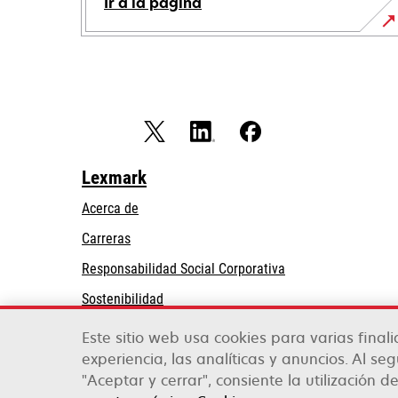
Ir a la página
Lexmark
Acerca de
Carreras
se
Responsabilidad Social Corporativa
abre
Sostenibilidad
en
Partners de Lexmark
una
Este sitio web usa cookies para varias final
pestaña
experiencia, las analíticas y anuncios. Al se
nueva
"Aceptar y cerrar", consiente la utilización de
Lexmark International, Inc., una empresa de Xe
©2026 Todos los derechos reservados.