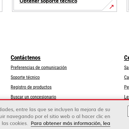
Obtener soporte técnico
se
abre
en
una
pestaña
nueva
Contáctenos
C
Preferencias de comunicación
Sa
se
Soporte técnico
Ca
abre
Registro de productos
Pe
en
Buscar un concesionario
Le
una
pestaña
idades, entre las que se incluyen la mejora de su
nueva
guir navegando por el sitio web o al hacer clic en
 las cookies.
Para obtener más información, lea
rox