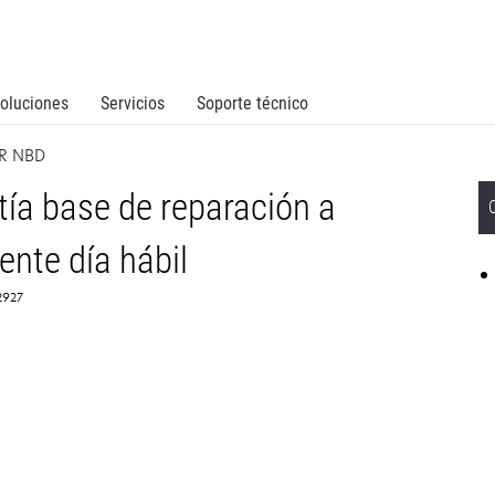
oluciones
Servicios
Soporte técnico
SR NBD
ía base de reparación a
iente día hábil
72927