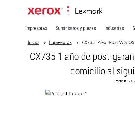
Impresoras
Suministros y piezas
Industrias
S
Inicio
Impresoras
CX735 1-Year Post Wty O
CX735 1 año de post-garant
domicilio al sigu
Parte #.: 23