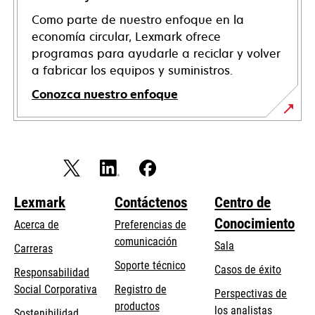
Como parte de nuestro enfoque en la
economía circular, Lexmark ofrece
programas para ayudarle a reciclar y volver
a fabricar los equipos y suministros.
Conozca nuestro enfoque
Lexmark
Contáctenos
Centro de
Conocimiento
Acerca de
Preferencias de
comunicación
Sala
Carreras
se
Soporte técnico
Casos de éxito
Responsabilidad
abre
se
Social Corporativa
Registro de
Perspectivas de
en
abre
productos
los analistas
Sostenibilidad