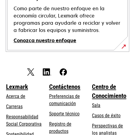
Como parte de nuestro enfoque en la
economía circular, Lexmark ofrece
programas para ayudarle a reciclar y volver
a fabricar los equipos y suministros.
Conozca nuestro enfoque
Lexmark
Contáctenos
Centro de
Conocimiento
Acerca de
Preferencias de
comunicación
Sala
Carreras
se
Soporte técnico
Casos de éxito
Responsabilidad
abre
se
Social Corporativa
Registro de
Perspectivas de
en
abre
productos
los analistas
Sostenibilidad